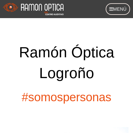
Ir
MENÚ
al
contenido
Ramón Óptica
Logroño
#somospersonas