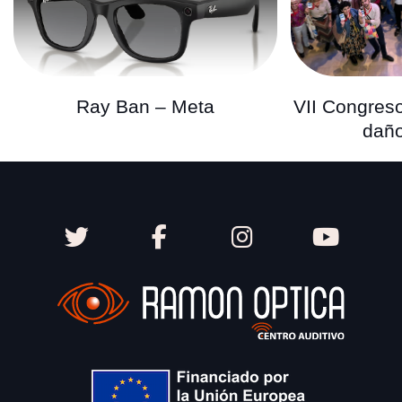
Ray Ban – Meta
VII Congreso
daño